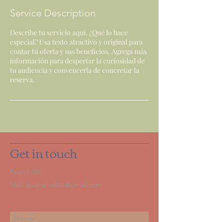
Service Description
Describe tu servicio aquí. ¿Qué lo hace
especial? Usa texto atractivo y original para
contar tu oferta y sus beneficios. Agrega más
información para despertar la curiosidad de
tu audiencia y convencerla de concretar la
reserva.
Get in touch
Bristol UK
Mail:
josecarvalloa@gmail.com