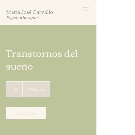
María José Carvallo
Psychotherapist
Transtornos del
sueño
1,300
Mexican
1 hr
1
MX$1,300
pesos
h
Book Now