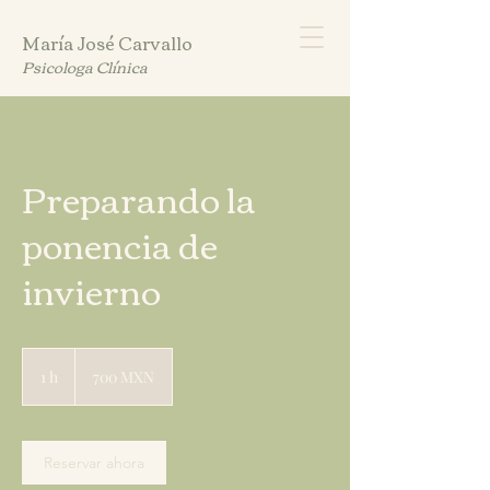
María José Carvallo
Psicologa Clínica
Preparando la
ponencia de
invierno
700
pesos
1 h
1
700 MXN
mexicanos
Reservar ahora