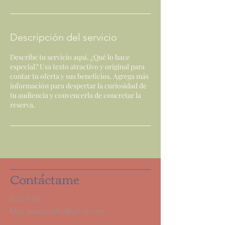
Descripción del servicio
Describe tu servicio aquí. ¿Qué lo hace
especial? Usa texto atractivo y original para
contar tu oferta y sus beneficios. Agrega más
información para despertar la curiosidad de
tu audiencia y convencerla de concretar la
reserva.
Contáctame
Bristol UK
Mail:
josecarvalloa@gmail.com