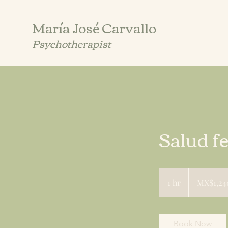
María José Carvallo
Psychotherapist
Salud f
1,240
Mexican
1 hr
1
MX$1,24
pesos
h
Book Now