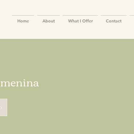
Home
About
What I Offer
Contact
emenina
0